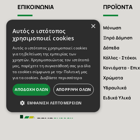
ΕΠΙΚΟΙΝΩΝΙΑ
ΠΡΟΪΟΝΤΑ
×
Αγίου Αθανασίου 123,
Μόνωση
Αυτός ο ιστότοπος
Θήβα 322 00, Ελλάδα
χρησιμοποιεί cookies
Ξηρά Δόμηση
2262 303774
Δάπεδα
Αυτός ο ιστότοπος χρησιμοποιεί cookies
για τη βελτίωση της εμπειρίας των
6932909013
Κόλλες - Στόκοι
χρηστών. Χρησιμοποιώντας τον ιστότοπό
μας, παρέχετε τη συγκατάθεσή σας για όλα
6977353151
Κονιάματα - Επι
τα cookies σύμφωνα με την Πολιτική μας
Χρώματα
info@domo-energy.gr
για τα cookies.
Διαβάστε περισσότερα
Υδραυλικά
ΑΠΟΔΟΧΉ ΌΛΩΝ
ΑΠΌΡΡΙΨΗ ΌΛΩΝ
Ειδικά Υλικά
ΕΜΦΆΝΙΣΗ ΛΕΠΤΟΜΕΡΕΙΏΝ
DOMO ENERGY Logo