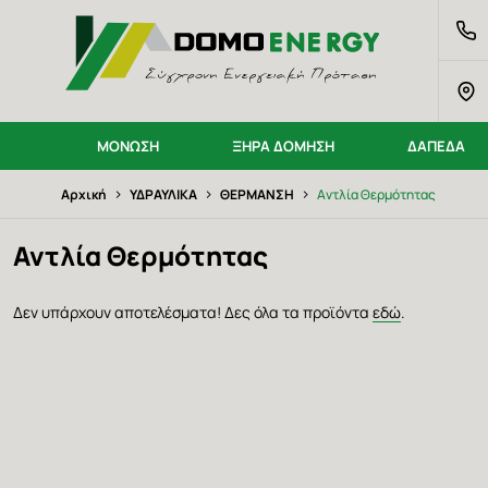
Παράκαμψη
DOMO ENERGY Logo
προς
το
κυρίως
περιεχόμενο
ΜΟΝΩΣΗ
ΞΗΡΑ ΔΟΜΗΣΗ
ΔΑΠΕΔΑ
Breadcrumb
›
›
›
Αρχική
ΥΔΡΑΥΛΙΚΑ
ΘΕΡΜΑΝΣΗ
Αντλία Θερμότητας
Αντλία Θερμότητας
Δεν υπάρχουν αποτελέσματα! Δες όλα τα προϊόντα
εδώ
.