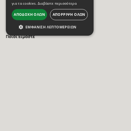
για τα cookies.
Διαβάστε περισσότερα
ΠΛΗΡΟΦΟΡΙΕΣ
ΑΠΟΔΟΧΉ ΌΛΩΝ
ΑΠΌΡΡΙΨΗ ΌΛΩΝ
Επικοινωνία
ΕΜΦΆΝΙΣΗ ΛΕΠΤΟΜΕΡΕΙΏΝ
Ποιοι Είμαστε
Υπηρεσίες
Έργα
Νέα / Ανακοινώσεις
Προσφορά
Ανακαίνιση
ΧΡΕΙΑΖΕΣAI ΒΟΗΘΕΙΑ;
Ρώτησε τον ειδικό της
DOMOENERGY στο 2262 303774