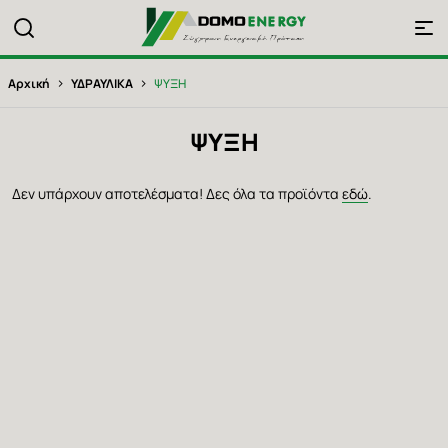
Παράκαμψη
DOMO ENERGY Logo
προς
το
Breadcrumb
κυρίως
›
›
Αρχική
ΥΔΡΑΥΛΙΚΑ
ΨΥΞΗ
περιεχόμενο
ΨΥΞΗ
Δεν υπάρχουν αποτελέσματα! Δες όλα τα προϊόντα
εδώ
.