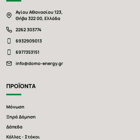
Αγίου Αθανασίου 123,
Θήβα 322 00, Ελλάδα
2262 303774
6932909013
6977353151
info@domo-energy.gr
ΠΡΟΪΟΝΤΑ
Μόνωση
Ξηρά Δόμηση
Δάπεδα
Κόλλες - Στόκοι