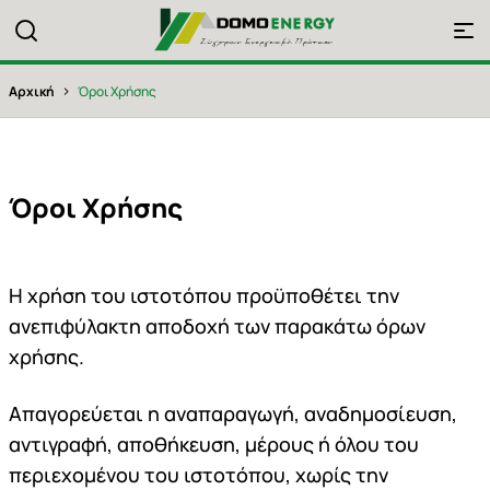
Παράκαμψη
DOMO ENERGY Logo
προς
το
Breadcrumb
κυρίως
›
Αρχική
Όροι Χρήσης
περιεχόμενο
Όροι Χρήσης
Η χρήση του ιστοτόπου προϋποθέτει την
ανεπιφύλακτη αποδοχή των παρακάτω όρων
χρήσης.
Απαγορεύεται η αναπαραγωγή, αναδημοσίευση,
αντιγραφή, αποθήκευση, μέρους ή όλου του
περιεχομένου του ιστοτόπου, χωρίς την