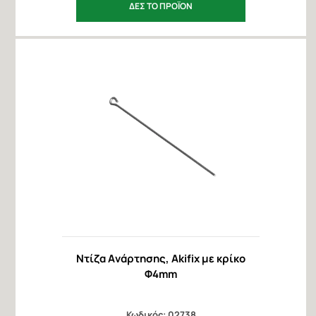
ΔΕΣ ΤΟ ΠΡΟΪΟΝ
Ντίζα Aνάρτησης, Akifix με κρίκο
Φ4mm
Κωδικός: 02738