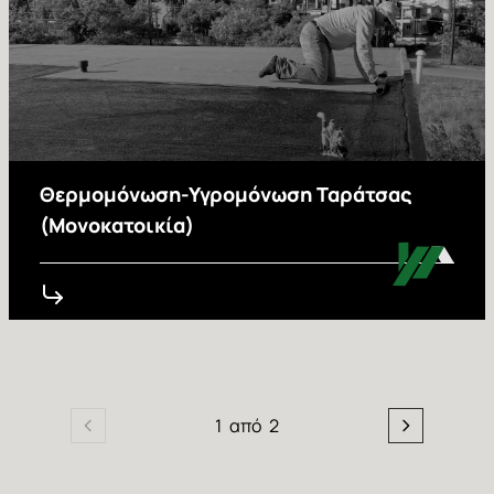
Θερμομόνωση-Υγρομόνωση Ταράτσας
(Μονοκατοικία)
Σελιδοποίηση
1
από
2
Προηγούμενη
Next
σελίδα
page