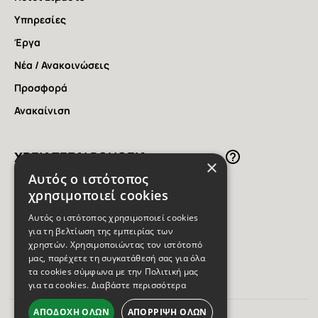
Υπηρεσίες
Έργα
Νέα / Ανακοινώσεις
Προσφορά
Ανακαίνιση
ΧΡΕΙΑΖΕΣAI ΒΟΗΘΕΙΑ;
×
Αυτός ο ιστότοπος
χρησιμοποιεί cookies
Ρώτησε τον ειδικό της
Αυτός ο ιστότοπος χρησιμοποιεί cookies
DOMOENERGY στο 2262 303774
για τη βελτίωση της εμπειρίας των
χρηστών. Χρησιμοποιώντας τον ιστότοπό
μας, παρέχετε τη συγκατάθεσή σας για όλα
τα cookies σύμφωνα με την Πολιτική μας
Facebook
Instagram
Youtube
για τα cookies.
Διαβάστε περισσότερα
ΑΠΟΔΟΧΉ ΌΛΩΝ
ΑΠΌΡΡΙΨΗ ΌΛΩΝ