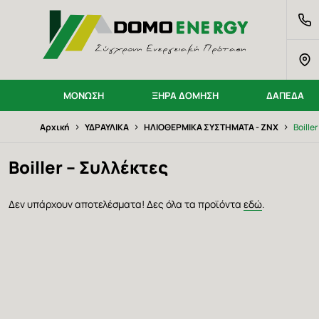
Παράκαμψη
DOMO ENERGY Logo
προς
το
κυρίως
περιεχόμενο
ΜΟΝΩΣΗ
ΞΗΡΑ ΔΟΜΗΣΗ
ΔΑΠΕΔΑ
Breadcrumb
›
›
›
Αρχική
ΥΔΡΑΥΛΙΚΑ
ΗΛΙΟΘΕΡΜΙΚΑ ΣΥΣΤΗΜΑΤΑ - ΖΝΧ
Boille
Boiller – Συλλέκτες
Δεν υπάρχουν αποτελέσματα! Δες όλα τα προϊόντα
εδώ
.