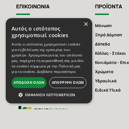
ΕΠΙΚΟΙΝΩΝΙΑ
ΠΡΟΪΟΝΤΑ
×
Αγίου Αθανασίου 123,
Μόνωση
Αυτός ο ιστότοπος
Θήβα 322 00, Ελλάδα
χρησιμοποιεί cookies
Ξηρά Δόμηση
2262 303774
Δάπεδα
Αυτός ο ιστότοπος χρησιμοποιεί cookies
για τη βελτίωση της εμπειρίας των
6932909013
Κόλλες - Στόκοι
χρηστών. Χρησιμοποιώντας τον ιστότοπό
μας, παρέχετε τη συγκατάθεσή σας για όλα
6977353151
Κονιάματα - Επι
τα cookies σύμφωνα με την Πολιτική μας
Χρώματα
info@domo-energy.gr
για τα cookies.
Διαβάστε περισσότερα
Υδραυλικά
ΑΠΟΔΟΧΉ ΌΛΩΝ
ΑΠΌΡΡΙΨΗ ΌΛΩΝ
Ειδικά Υλικά
ΕΜΦΆΝΙΣΗ ΛΕΠΤΟΜΕΡΕΙΏΝ
DOMO ENERGY Logo